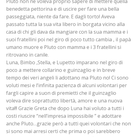
Pluto non ne voleva proprio sapere di mettere quella
benedetta pettorina e di uscire per fare una bella
passeggiata, niente da fare. E dagli torto! Aveva
passato tutta la sua vita libero in borgata vicino alla
casa di chi gli dava da mangiare con la sua mamma e i
suoi fratellini poi nel giro di poco tutto cambia , il papà
umano muore e Pluto con mamma e i 3 fratellini si
ritrovano in canile.
Luna, Bimbo ,Stella, e Lupetto imparano nel giro di
poco a mettere collarino e guinzaglio e in breve
tempo dei veri angeli li adottano ma Pluto no! Ci sono
voluti mesi e l’infinita pazienza di alcuni volontari per
fargli capire a suon di premietti che il guinzaglio
voleva dire soprattutto libertà, amore e una nuova
vita!!! Grazie Greta che dopo Luna hai voluto a tutti i
costi riuscire “nell’impresa impossibile ” e adottare
anche Pluto…grazie però a tutti quei volontari che non
si sono mai arresi certi che prima o poi sarebbero