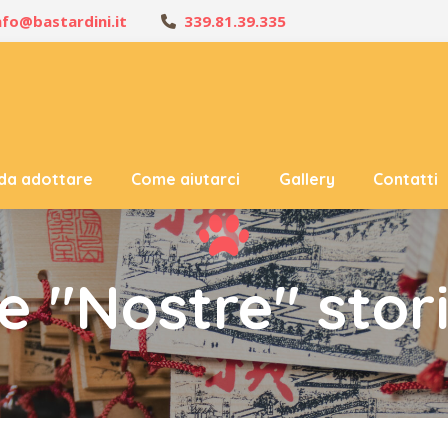
nfo@bastardini.it
339.81.39.335
 da adottare
Come aiutarci
Gallery
Contatti
e "Nostre" stor