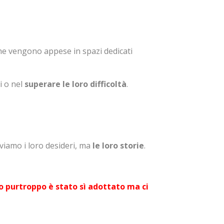
he vengono appese in spazi dedicati
i o nel
superare le loro difficoltà
.
iviamo i loro desideri, ma
le loro storie
.
o purtroppo è stato sì adottato ma ci