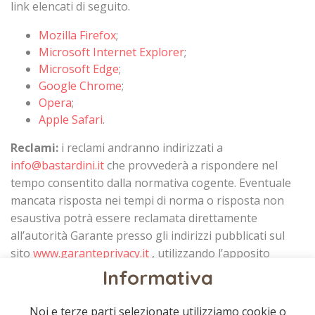
link elencati di seguito.
Mozilla Firefox
;
Microsoft Internet Explorer
;
Microsoft Edge
;
Google Chrome
;
Opera
;
Apple Safari
.
Reclami:
i reclami andranno indirizzati a
info@bastardini.it
che provvederà a rispondere nel
tempo consentito dalla normativa cogente. Eventuale
mancata risposta nei tempi di norma o risposta non
esaustiva potrà essere reclamata direttamente
all’autorità Garante presso gli indirizzi pubblicati sul
sito
www.garanteprivacy.it
, utilizzando l’apposito
modulo di reclamo reperibile all’indirizzo:
Informativa
https://www.garanteprivacy.it/home/docweb/-/docweb-
display/docweb/4535524
.
Noi e terze parti selezionate utilizziamo cookie o