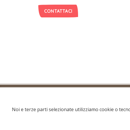
CONTATTACI
Noi e terze parti selezionate utilizziamo cookie o tecnol
© 2021 Associazione bastardini | All rights 