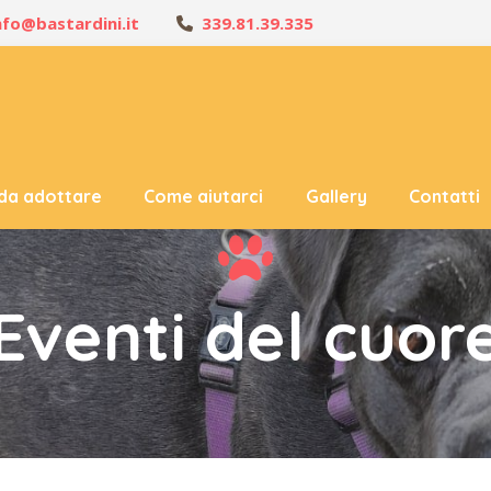
nfo@bastardini.it
339.81.39.335
 da adottare
Come aiutarci
Gallery
Contatti
Eventi del cuor