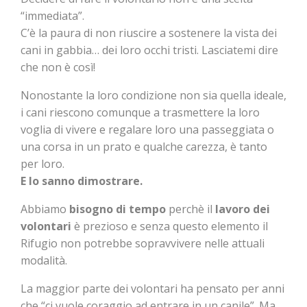
“immediata”.
C’è la paura di non riuscire a sostenere la vista dei
cani in gabbia… dei loro occhi tristi. Lasciatemi dire
che non è così!
Nonostante la loro condizione non sia quella ideale,
i cani riescono comunque a trasmettere la loro
voglia di vivere e regalare loro una passeggiata o
una corsa in un prato e qualche carezza, è tanto
per loro.
E lo sanno dimostrare.
Abbiamo
bisogno di tempo
perchè il
lavoro dei
volontari
è prezioso e senza questo elemento il
Rifugio non potrebbe sopravvivere nelle attuali
modalità.
La maggior parte dei volontari ha pensato per anni
che “ci vuole coraggio ad entrare in un canile”. Ma