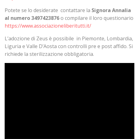
Potete se lo desiderate contattare la
Signora Annalia
al numero 3497423876
o compilare il loro questionario
https://www.associazioneliberitutti.it/
L’adozione di Zeus è possibile in Piemonte, Lombardia,
Liguria e Valle D’Aosta con controlli pre e post affido. Si
richiede la sterilizzazione obbligatoria.