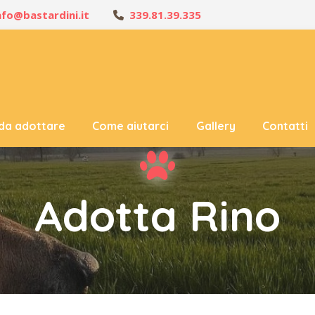
nfo@bastardini.it
339.81.39.335
 da adottare
Come aiutarci
Gallery
Contatti
Adotta Rino