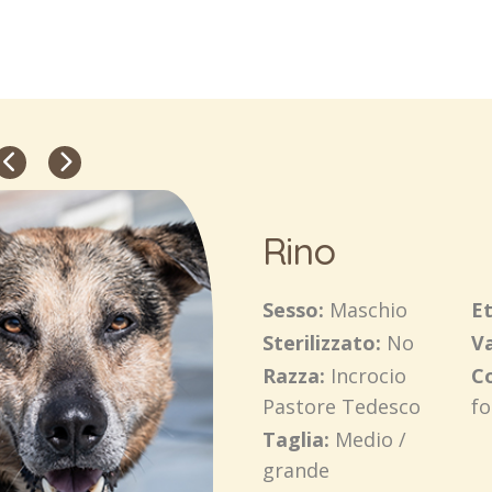
Rino
Sesso:
Maschio
E
Sterilizzato:
No
V
Razza:
Incrocio
C
Pastore Tedesco
fo
Taglia:
Medio /
grande