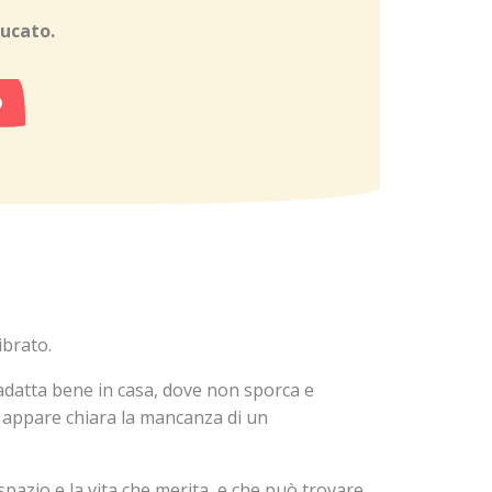
ducato.
O
ibrato.
 adatta bene in casa, dove non sporca e
x; appare chiara la mancanza di un
pazio e la vita che merita, e che può trovare