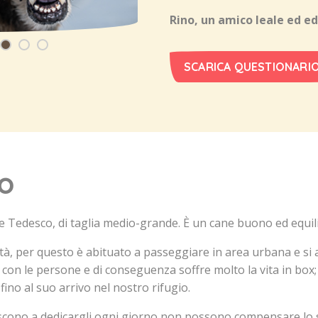
Rino, un amico leale ed e
SCARICA QUESTIONARI
no
e Tedesco, di taglia medio-grande. È un cane buono ed equil
tà, per questo è abituato a passeggiare in area urbana e si
za con le persone e di conseguenza soffre molto la vita in bo
ino al suo arrivo nel nostro rifugio.
escono a dedicargli ogni giorno non possono compensare lo s