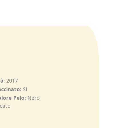
tà:
2017
accinato:
Si
olore Pelo:
Nero
cato