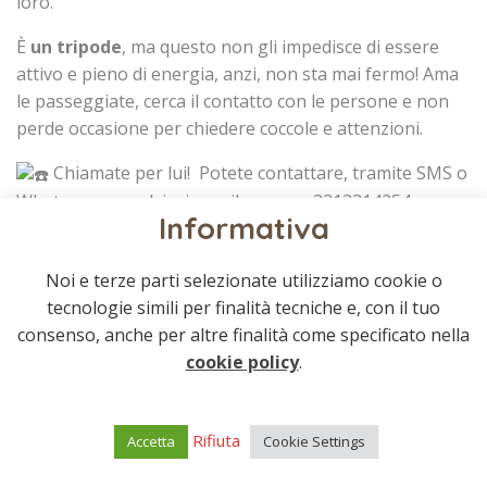
loro.
È
un tripode
, ma questo non gli impedisce di essere
attivo e pieno di energia, anzi, non sta mai fermo! Ama
le passeggiate, cerca il contatto con le persone e non
perde occasione per chiedere coccole e attenzioni.
Chiamate per lui! Potete contattare, tramite SMS o
Whatsapp a qualsiasi ora, il numero 3313314254 e
Informativa
verrete ricontattati il prima possibile. In alternativa,
potete telefonare per prendere un appuntamento al
numero 3398139335, dalle 15.00 alle 18.00, no festivi.
Noi e terze parti selezionate utilizziamo cookie o
tecnologie simili per finalità tecniche e, con il tuo
consenso, anche per altre finalità come specificato nella
cookie policy
.
Rifiuta
Accetta
Cookie Settings
© 2021 Associazione bastardini | All rights
reserved.