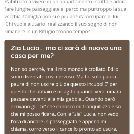
E’abituato a vivere in un appartamento in città e adora
fare lunghe passeggiate al parco ma purtroppo la sua
vecchia famiglia non si è più potuta occupare di lui.
Chi vuole aiutarlo realizzando il suo sogno di non
rimanere in un Rifugio troppo tempo?
Zia Lucia... ma ci sarà di nuovo una
casa per me?
Non so perchè, ma il mio mondo è crollato. Ed io
sono diventato cosi nervoso. Ma ho solo paura...
paura di non uscire più da questo incubo! E' per
questo che abbaio e mi agito quando vedo umani
passare davanti alla mia gabbia... Quando però
arrivano gli "zii" che conosco mi tranquillizzo e so
che mi posso fidare.. Con la "zia" Lucia, non vedo
l'ora di andare in passeggiata e appena mi
chiama, corro verso il cancello pronto ad uscire.