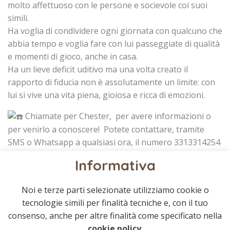
molto affettuoso con le persone e socievole coi suoi
simili.
Ha voglia di condividere ogni giornata con qualcuno che
abbia tempo e voglia fare con lui passeggiate di qualità
e momenti di gioco, anche in casa.
Ha un lieve deficit uditivo ma una volta creato il
rapporto di fiducia non è assolutamente un limite: con
lui si vive una vita piena, gioiosa e ricca di emozioni.
Chiamate per Chester, per avere informazioni o
per venirlo a conoscere! Potete contattare, tramite
SMS o Whatsapp a qualsiasi ora, il numero 3313314254
e verrete ricontattati il prima possibile. In alternativa,
Informativa
potete telefonare per prendere un appuntamento al
numero 3398139335, dalle 15.00 alle 18.00, no festivi.
Noi e terze parti selezionate utilizziamo cookie o
tecnologie simili per finalità tecniche e, con il tuo
consenso, anche per altre finalità come specificato nella
cookie policy
.